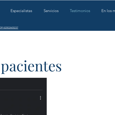
Especialistas
Servicios
Testimonios
En los 
409142002A00237
 pacientes