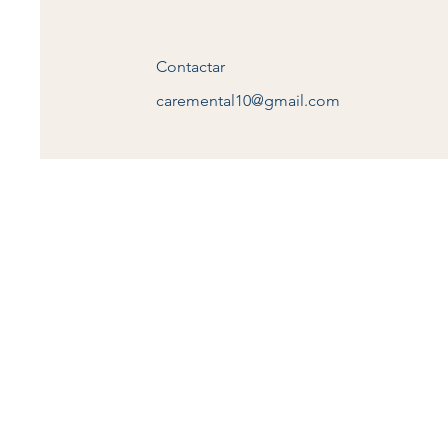
Contactar
caremental10@gmail.com
Mas Información
e mail:
caremental06@gmail.com
Calzada Casa del Obrero Mundial 4
Narvarte Poniente, Benito Juárez, 
Horario de 9:00 AM - 10:00 PM
**Tenemos consulta dominical
Servicio de Valet Parking